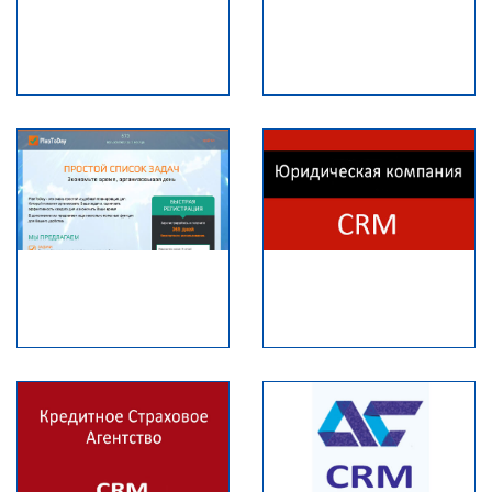
TUR.COM
Первыйучитель
СК Empire Building
ПЕРВЫЙУЧИТЕЛЬ.РФ
EMPIRE-NK.RU
PlanToDay
CRM-система для
юридической