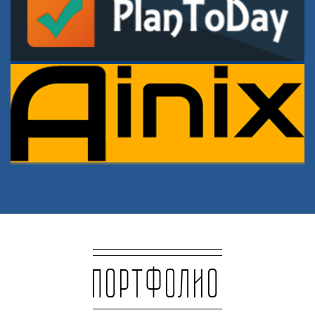
DARY-KUPON.RU
Планировщик дел
PLANTODAY.RU
Моя веб-студия
AINIX.RU
Портфолио