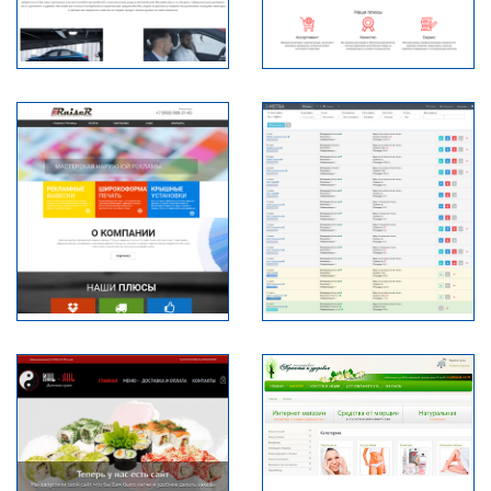
XENON42.RU
СПЕЦРЕМОНТ-
НК.РФ
Оклейка автомобилей
Магазин продажи
пленкой
запчастей
MAV-
AVTOMAG42.RU
SERVICE.RU
Мастерская наружной
СRM-система "3-Метра"
рекламы
3-METRA.COM