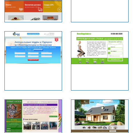
RAISER-NK.RU
Доставка суши
Мастерская красоты и
здоровья
ИНЬ-ЯНЬ-
ПРК.РФ
KRASOTAZDOROVJ
Глобал-Тур
kneelingchair
TURKEY.GLOBAL-
KNEELINGCHAIR.R